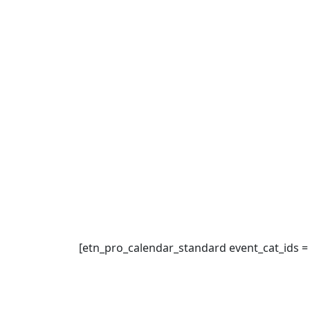
小學隊伍活動及
[etn_pro_calendar_standard event_cat_ids = 