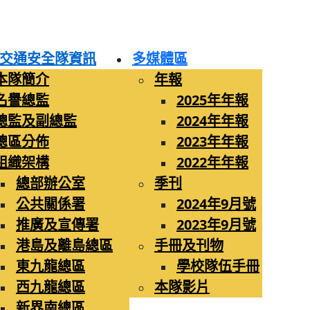
交通安全隊資訊
多媒體區
本隊簡介
年報
名譽總監
2025年年報
總監及副總監
2024年年報
總區分佈
2023年年報
組織架構
2022年年報
總部辦公室
季刊
公共關係署
2024年9月號
推廣及宣傳署
2023年9月號
港島及離島總區
手冊及刊物
東九龍總區
學校隊伍手冊
西九龍總區
本隊影片
新界南總區