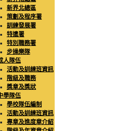
新界北總區
策劃及程序署
訓練發展署
特遣署
特別職務署
步操樂隊
成人隊伍
活動及訓練班資訊
階級及職務
獎章及獎狀
中學隊伍
學校隊伍編制
活動及訓練班資訊
專章及進度章介紹
階級及年資章介紹