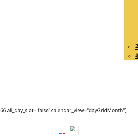
訓練班資訊
66 all_day_slot='false' calendar_view="dayGridMonth"]