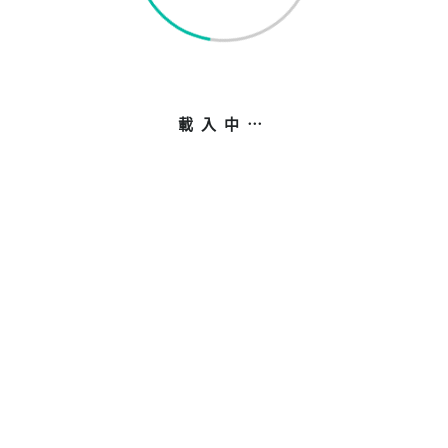
載入中⋯
© 2024 香港交通安全會 版權所有 - 不得轉載 |
免責聲明
Powered by
tag.one