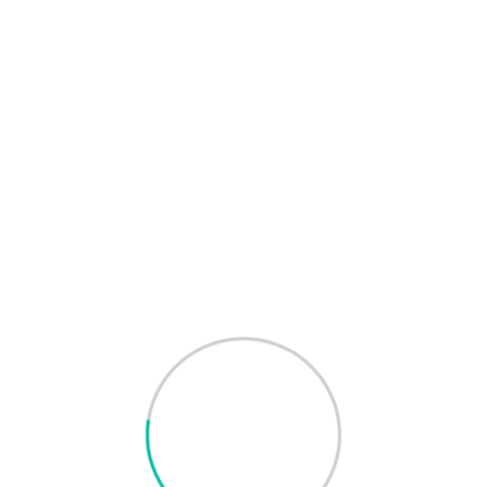
小學隊伍學校隊伍編
制